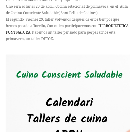
COCINA
Uno será el lunes 25 de abril, Cocina estacional de primavera, en el Aula
ENÉRGETICA
de Cocina Consciente Saludable( Sant Feliu de Codines)
El segundo viernes 29, taller volvemos después de estos tiempos que
hemos pasado a Torello, Con quien participaremos con
HERBODIETÉTICA
RECETAS
FONT NATURA
, haremos un taller pensado para perpararnos esta
primavera, un taller DETOX.
EL VERGEL
VARIOS