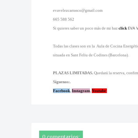
evavelezcarrasco@gmail.com
665 588 562
EVA 
Si quieres saber un poco más de mi haz
click
Todas las clases son en la Aula de Cocina Energéti
situada en Sant Feliu de Codines (Barcelona).
PLAZAS LIMITADAS.
Quedará la reserva, confir
Síguenos:.
Facebook
,
Instagram
,
Youtube
.
0 comentarios: