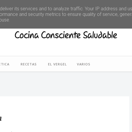
eliver its services and to analyze traffic. Your IP address and u
ormance and security metrics to ensure quality of service, gene
buse.
ETICA
RECETAS
EL VERGEL
VARIOS
a