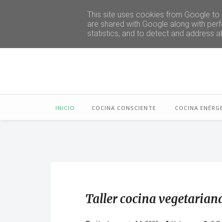
This site uses cookies from Google to d
are shared with Google along with perf
statistics, and to detect and address a
INICIO
COCINA CONSCIENTE
COCINA ENÉRG
Taller cocina vegetarian