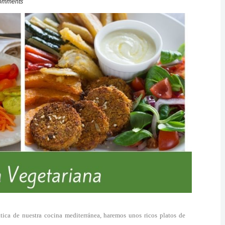
omments
ática de nuestra cocina mediterránea, haremos unos ricos platos de