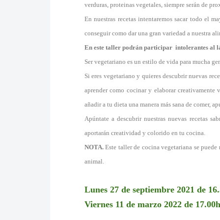
verduras, proteinas vegetales, siempre serán de pr
En nuestras recetas intentaremos sacar todo el ma
conseguir como dar una gran variedad a nuestra al
En este taller podrán participar intolerantes al l
Ser vegetariano es un estilo de vida para mucha gen
Si eres vegetariano y quieres descubrir nuevas rece
aprender como cocinar y elaborar creativamente ve
añadir a tu dieta una manera más sana de comer, apú
Apúntate a descubrir nuestras nuevas recetas sab
aportarán creatividad y colorido en tu cocina.
NOTA.
Este taller de cocina vegetariana se pued
animal.
Lunes 27 de septiembre 2021 de 16.
Viernes 11 de marzo 2022 de 17.00h