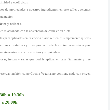
oximidad y ecológicos.
yor de propiedades a nuestros ingredientes, en este taller queremos
imentación.
ácteo y celíaco
s.
te relacionado con la abstención de carne en su dieta.
tas para aplicarlas en tu cocina diaria o bien, si simplemente quieres
rduras, hortalizas y otros productos de la cocina vegetariana para
ntate a este curso con nosotros y sorpréndete.
rosas, frescas y sanas que podrás aplicar en casa fácilmente y que
e reservar también como Cocina Vegana, no contiene nada con origen
30h a 19.30h
 a 20.00h