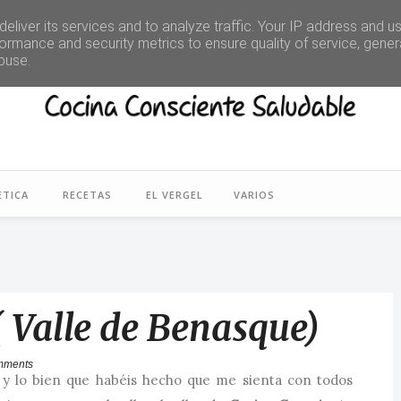
eliver its services and to analyze traffic. Your IP address and u
ormance and security metrics to ensure quality of service, gene
buse.
ETICA
RECETAS
EL VERGEL
VARIOS
( Valle de Benasque)
mments
r y lo bien que habéis hecho que me sienta con todos