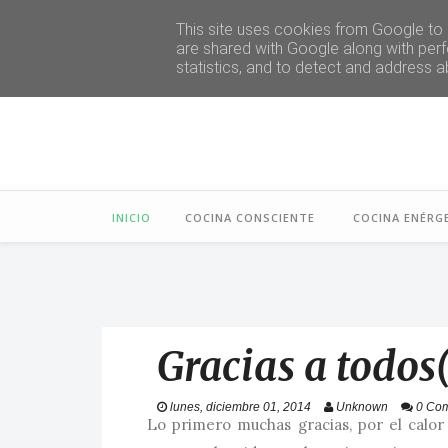
This site uses cookies from Google to d
are shared with Google along with perf
statistics, and to detect and address a
INICIO
COCINA CONSCIENTE
COCINA ENÉRG
Gracias a todos
lunes, diciembre 01, 2014
Unknown
0 Co
Lo primero muchas gracias, por el calo