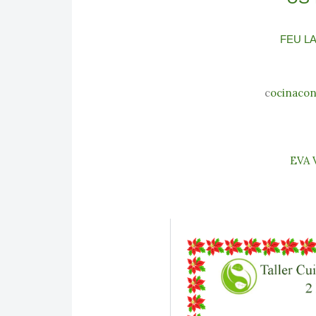
FEU L
c
ocinaco
EVA 