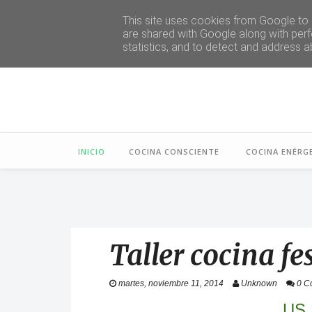
This site uses cookies from Google to d
are shared with Google along with perf
statistics, and to detect and address a
INICIO
COCINA CONSCIENTE
COCINA ENÉRG
Taller cocina fe
martes, noviembre 11, 2014
Unknown
0 C
US 