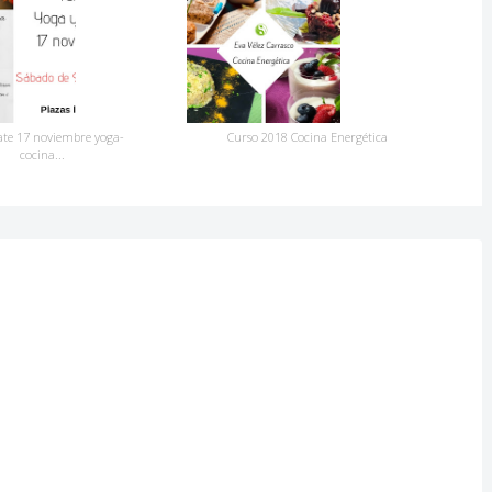
ate 17 noviembre yoga-
Curso 2018 Cocina Energética
cocina...