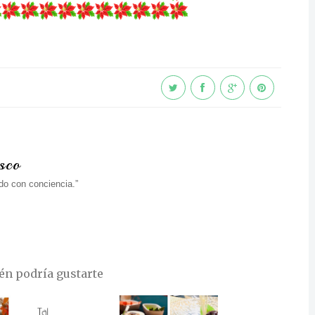
sco
do con conciencia.”
n podría gustarte