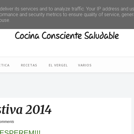
eliver its services and to analyze traffic. Your IP address and u
ormance and security metrics to ensure quality of service, gene
buse.
ETICA
RECETAS
EL VERGEL
VARIOS
stiva 2014
omments
ESPEREM!!!