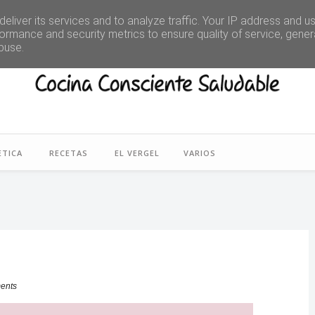
eliver its services and to analyze traffic. Your IP address and u
ormance and security metrics to ensure quality of service, gene
buse.
ETICA
RECETAS
EL VERGEL
VARIOS
ents