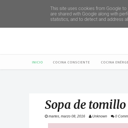
This site uses cookies from Google to d
are shared with Google along with perf
statistics, and to detect and address a
INICIO
COCINA CONSCIENTE
COCINA ENÉRG
Sopa de tomillo
martes, marzo 08, 2016
Unknown
0 Comm