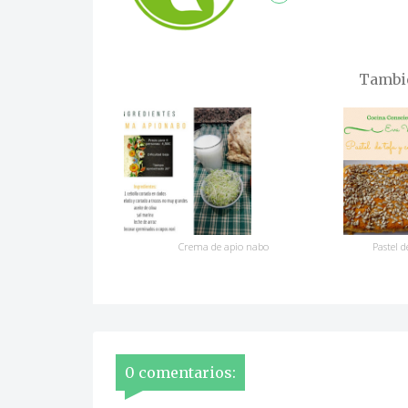
Tambié
Crema de apio nabo
Pastel d
0 comentarios: