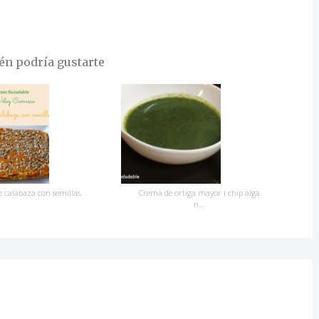
n podría gustarte
e calabaza con semillas.
Crema de ortiga mayor i chip alga
n...