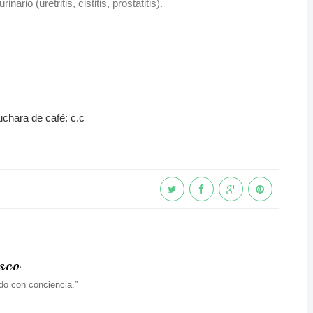
ario (uretritis, cistitis, prostatitis).
chara de café: c.c
sco
do con conciencia.”