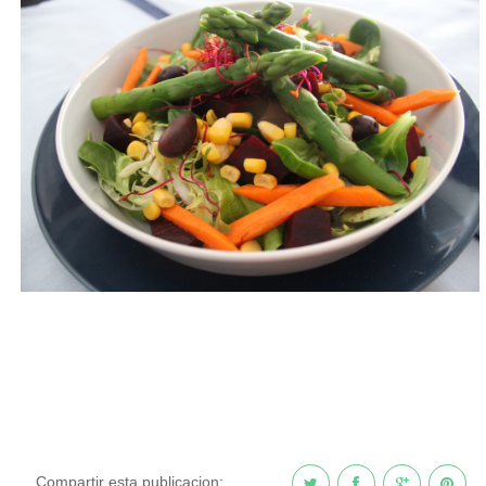
COCINA
ENÉRGETICA
RECETAS
EL VERGEL
VARIOS
Compartir esta publicacion: