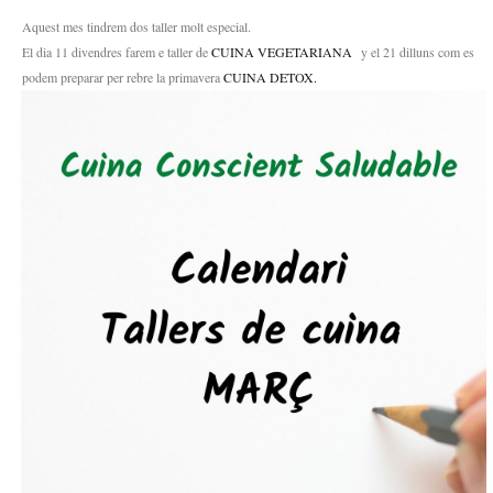
COCINA
Aquest mes tindrem dos taller molt especial.
ENÉRGETICA
El dia 11 divendres farem e taller de
CUINA VEGETARIANA
y el 21 dilluns com es
podem preparar per rebre la primavera
CUINA DETOX.
RECETAS
EL VERGEL
VARIOS