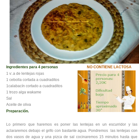
COCINA
ENÉRGETICA
RECETAS
EL VERGEL
VARIOS
Ingredientes para 4 personas
NO CONTIENE LACTOSA
1 v:.a de lentejas rojas
1 cebolla cortada a cuadraditos
1calabacín cortado a cuadraditos
1 trozo alga wakame
Sal
Aceite de oliva
Preparación.
Lo primero que haremos es poner las lentejas en un escurridor y las
aclararemos debajo el grifo con bastante agua. Pondremos las lentejas con
dos vasos de agua y una pizca de sal cocinaremos 15 minutos hasta que